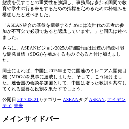
態度を促すことの重要性を強調し、事務局は参加者国間で教
育や学生の行き来をするための指標を定めるための枠組みを
構想したと述べました。
「ASEAN統合の基盤を構築するためには次世代の若者の参
加が不可欠で必須であると認識しています。」と同氏は述べ
ました。
さらに、ASEANビジョン2025の詳細計画は国連の持続可能
な開発目標（SDGs)を補足するものであると付け加えまし
た。
同士によれば、中国は2015年までに国連のミレニアム開発目
標（MDGs)を見事に達成しました。そして、こう続けまし
た。連合国の会談参加国として、中国は培った教訓を共有し
てくれる重要な役割を果たすでしょう。
公開日
2017-08-21
カテゴリー
ASEAN
タグ
ASEAN
,
アイデン
ティ
,
未来
メインサイドバー