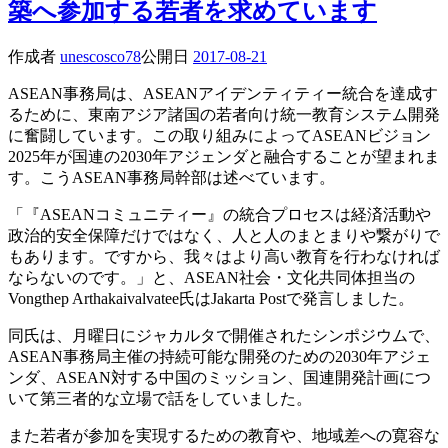
築へ参加する若者を求めています
作成者
unescosco78
公開日
2017-08-21
ASEAN事務局は、ASEANアイデンティティー統合を達成す
るために、東南アジア諸国の若者向け統一教育システム開発
に奮闘しています。この取り組みによってASEANビジョン
2025年が国連の2030年アジェンダと融合することが望まれま
す。こうASEAN事務局幹部は述べています。
「『ASEANコミュニティー』の統合プロセスは経済活動や
政治的安全保障だけではなく、人と人のまとまりや繋がりで
もあります。ですから、我々はより高い教育を行わなければ
ならないのです。」と、ASEAN社会・文化共同体担当の
Vongthep Arthakaivalvatee氏はJakarta Postで発言しました。
同氏は、月曜日にジャカルタで開催されたシンポジウムで、
ASEAN事務局主催の持続可能な開発のための2030年アジェ
ンダ、ASEAN対する中国のミッション、国連開発計画につ
いて第三者的な立場で話をしていました。
また若者が参加を実現するための教育や、地域差への寛容な