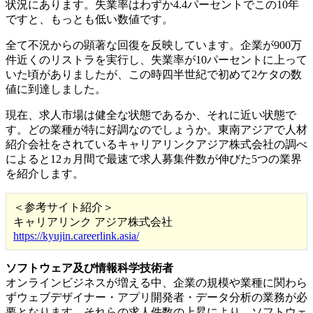
状況にあります。失業率はわずか4.4パーセントでこの10年
ですと、もっとも低い数値です。
全て不況からの顕著な回復を反映しています。企業が900万
件近くのリストラを実行し、失業率が10パーセントに上って
いた頃がありましたが、この時四半世紀で初めて2ケタの数
値に到達しました。
現在、求人市場は健全な状態であるか、それに近い状態で
す。どの業種が特に好調なのでしょうか。東南アジアで人材
紹介会社をされているキャリアリンクアジア株式会社の調べ
によると12ヵ月間で最速で求人募集件数が伸びた5つの業界
を紹介します。
＜参考サイト紹介＞
キャリアリンク アジア株式会社
https://kyujin.careerlink.asia/
ソフトウェア及び情報科学技術者
オンラインビジネスが増える中、企業の規模や業種に関わら
ずウェブデザイナー・アプリ開発者・データ分析の業務が必
要となります。それらの求人件数の上昇により、ソフトウェ