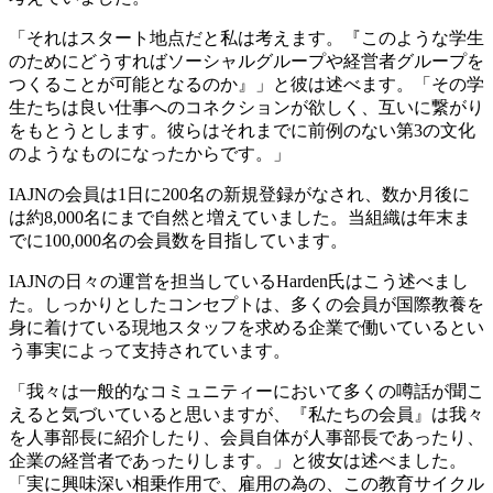
「それはスタート地点だと私は考えます。『このような学生
のためにどうすればソーシャルグループや経営者グループを
つくることが可能となるのか』」と彼は述べます。「その学
生たちは良い仕事へのコネクションが欲しく、互いに繋がり
をもとうとします。彼らはそれまでに前例のない第3の文化
のようなものになったからです。」
IAJNの会員は1日に200名の新規登録がなされ、数か月後に
は約8,000名にまで自然と増えていました。当組織は年末ま
でに100,000名の会員数を目指しています。
IAJNの日々の運営を担当しているHarden氏はこう述べまし
た。しっかりとしたコンセプトは、多くの会員が国際教養を
身に着けている現地スタッフを求める企業で働いているとい
う事実によって支持されています。
「我々は一般的なコミュニティーにおいて多くの噂話が聞こ
えると気づいていると思いますが、『私たちの会員』は我々
を人事部長に紹介したり、会員自体が人事部長であったり、
企業の経営者であったりします。」と彼女は述べました。
「実に興味深い相乗作用で、雇用の為の、この教育サイクル