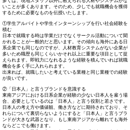
多くは、現地スタッフ以外に教えられる人材やシステムがな
いことが多くあります。そのため、少しでも就職機会を獲得
するために必要なものを伝授いたします。
①学生アルバイトや学生インターンシップを行い社会経験を
積む
日本で就職する時は学業だけでなくサークル活動について聞
かれることが一般的だと思います。その傾向も海外にある日
系企業でも同じなのですが、人材教育システムがない企業が
多いため職歴も同じくらいかそれ以上に重要な項目として捉
えられます。即戦力になれるような経験を積んでいれば就職
機会を多く手に入れられます。
出来れば、就職したいと考えている業種と同じ業種での経験
が良いです。
②「日本人」と言うブランドを意識する
東南アジアにおける日系企業が経験の少ない日本人を雇う場
合、必要としているのは「日本人」と言う役割と若さです。
日本人の考え方や価値観、働き方などに期待されており、そ
れらについて裏切らないようにすると「日本人」と言うブラ
ンドが大きな武器となり、もし東南アジアから離れても海外
ならどこでも働けます。