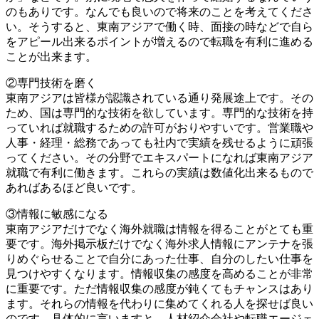
のもありです。なんでも良いので将来のことを考えてくださ
い。そうすると、東南アジアで働く時、面接の時などで自ら
をアピール出来るポイントが増えるので転職を有利に進める
ことが出来ます。
②専門技術を磨く
東南アジアは皆様が認識されている通り発展途上です。その
ため、国は専門的な技術を欲しています。専門的な技術を持
っていれば就職するための許可がおりやすいです。営業職や
人事・経理・総務であっても社内で実績を残せるように頑張
ってください。その分野でエキスパートになれば東南アジア
就職で有利に働きます。これらの実績は数値化出来るもので
あればあるほど良いです。
③情報に敏感になる
東南アジアだけでなく海外就職は情報を得ることがとても重
要です。海外掲示板だけでなく海外求人情報にアンテナを張
りめぐらせることで自分にあった仕事、自分のしたい仕事を
見つけやすくなります。情報収集の感度を高めることが非常
に重要です。ただ情報収集の感度が鈍くてもチャンスはあり
ます。それらの情報を代わりに集めてくれる人を探せば良い
のです。具体的に言いますと、人材紹介会社や転職エージェ