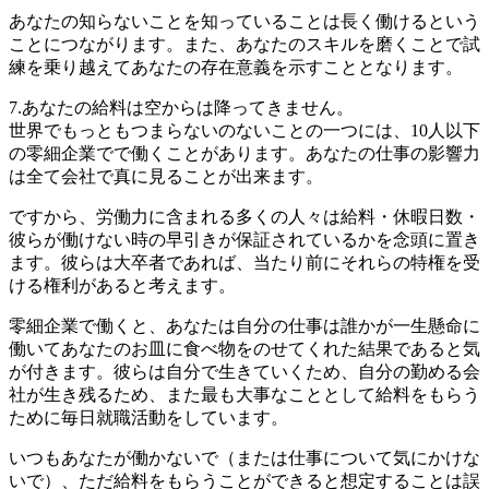
あなたの知らないことを知っていることは長く働けるという
ことにつながります。また、あなたのスキルを磨くことで試
練を乗り越えてあなたの存在意義を示すこととなります。
7.あなたの給料は空からは降ってきません。
世界でもっともつまらないのないことの一つには、10人以下
の零細企業でで働くことがあります。あなたの仕事の影響力
は全て会社で真に見ることが出来ます。
ですから、労働力に含まれる多くの人々は給料・休暇日数・
彼らが働けない時の早引きが保証されているかを念頭に置き
ます。彼らは大卒者であれば、当たり前にそれらの特権を受
ける権利があると考えます。
零細企業で働くと、あなたは自分の仕事は誰かが一生懸命に
働いてあなたのお皿に食べ物をのせてくれた結果であると気
が付きます。彼らは自分で生きていくため、自分の勤める会
社が生き残るため、また最も大事なこととして給料をもらう
ために毎日就職活動をしています。
いつもあなたが働かないで（または仕事について気にかけな
いで）、ただ給料をもらうことができると想定することは誤