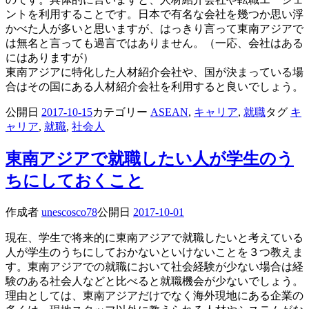
ントを利用することです。日本で有名な会社を幾つか思い浮
かべた人が多いと思いますが、はっきり言って東南アジアで
は無名と言っても過言ではありません。（一応、会社はある
にはありますが）
東南アジアに特化した人材紹介会社や、国が決まっている場
合はその国にある人材紹介会社を利用すると良いでしょう。
公開日
2017-10-15
カテゴリー
ASEAN
,
キャリア
,
就職
タグ
キ
ャリア
,
就職
,
社会人
東南アジアで就職したい人が学生のう
ちにしておくこと
作成者
unescosco78
公開日
2017-10-01
現在、学生で将来的に東南アジアで就職したいと考えている
人が学生のうちにしておかないといけないことを３つ教えま
す。東南アジアでの就職において社会経験が少ない場合は経
験のある社会人などと比べると就職機会が少ないでしょう。
理由としては、東南アジアだけでなく海外現地にある企業の