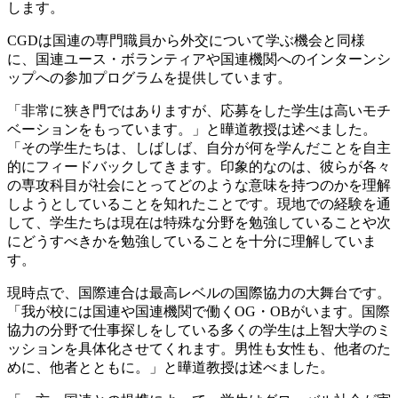
します。
CGDは国連の専門職員から外交について学ぶ機会と同様
に、国連ユース・ボランティアや国連機関へのインターンシ
ップへの参加プログラムを提供しています。
「非常に狭き門ではありますが、応募をした学生は高いモチ
ベーションをもっています。」と曄道教授は述べました。
「その学生たちは、しばしば、自分が何を学んだことを自主
的にフィードバックしてきます。印象的なのは、彼らが各々
の専攻科目が社会にとってどのような意味を持つのかを理解
しようとしていることを知れたことです。現地での経験を通
して、学生たちは現在は特殊な分野を勉強していることや次
にどうすべきかを勉強していることを十分に理解していま
す。
現時点で、国際連合は最高レベルの国際協力の大舞台です。
「我が校には国連や国連機関で働くOG・OBがいます。国際
協力の分野で仕事探しをしている多くの学生は上智大学のミ
ッションを具体化させてくれます。男性も女性も、他者のた
めに、他者とともに。」と曄道教授は述べました。