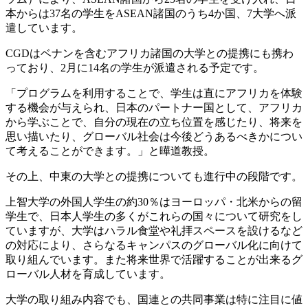
本からは37名の学生をASEAN諸国のうち4か国、7大学へ派
遣しています。
CGDはベナンを含むアフリカ諸国の大学との提携にも携わ
っており、2月に14名の学生が派遣される予定です。
「プログラムを利用することで、学生は直にアフリカを体験
する機会が与えられ、日本のパートナー国として、アフリカ
から学ぶことで、自分の現在の立ち位置を感じたり、将来を
思い描いたり、グローバル社会は今後どうあるべきかについ
て考えることができます。」と曄道教授。
その上、中東の大学との提携についても進行中の段階です。
上智大学の外国人学生の約30％はヨーロッパ・北米からの留
学生で、日本人学生の多くがこれらの国々について研究をし
ていますが、大学はハラル食堂や礼拝スペースを設けるなど
の対応により、さらなるキャンパスのグローバル化に向けて
取り組んでいます。また将来世界で活躍することが出来るグ
ローバル人材を育成しています。
大学の取り組み内容でも、国連との共同事業は特に注目に値