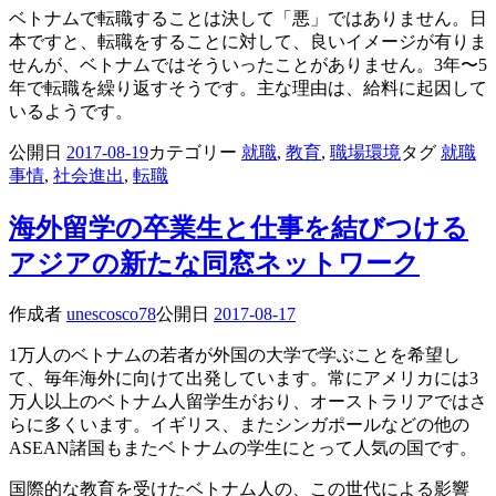
ベトナムで転職することは決して「悪」ではありません。日
本ですと、転職をすることに対して、良いイメージが有りま
せんが、ベトナムではそういったことがありません。3年〜5
年で転職を繰り返すそうです。主な理由は、給料に起因して
いるようです。
公開日
2017-08-19
カテゴリー
就職
,
教育
,
職場環境
タグ
就職
事情
,
社会進出
,
転職
海外留学の卒業生と仕事を結びつける
アジアの新たな同窓ネットワーク
作成者
unescosco78
公開日
2017-08-17
1万人のベトナムの若者が外国の大学で学ぶことを希望し
て、毎年海外に向けて出発しています。常にアメリカには3
万人以上のベトナム人留学生がおり、オーストラリアではさ
らに多くいます。イギリス、またシンガポールなどの他の
ASEAN諸国もまたベトナムの学生にとって人気の国です。
国際的な教育を受けたベトナム人の、この世代による影響