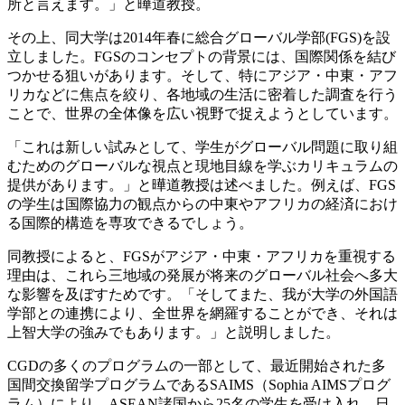
所と言えます。」と曄道教授。
その上、同大学は2014年春に総合グローバル学部(FGS)を設
立しました。FGSのコンセプトの背景には、国際関係を結び
つかせる狙いがあります。そして、特にアジア・中東・アフ
リカなどに焦点を絞り、各地域の生活に密着した調査を行う
ことで、世界の全体像を広い視野で捉えようとしています。
「これは新しい試みとして、学生がグローバル問題に取り組
むためのグローバルな視点と現地目線を学ぶカリキュラムの
提供があります。」と曄道教授は述べました。例えば、FGS
の学生は国際協力の観点からの中東やアフリカの経済におけ
る国際的構造を専攻できるでしょう。
同教授によると、FGSがアジア・中東・アフリカを重視する
理由は、これら三地域の発展が将来のグローバル社会へ多大
な影響を及ぼすためです。「そしてまた、我が大学の外国語
学部との連携により、全世界を網羅することができ、それは
上智大学の強みでもあります。」と説明しました。
CGDの多くのプログラムの一部として、最近開始された多
国間交換留学プログラムであるSAIMS（Sophia AIMSプログ
ラム）により、ASEAN諸国から25名の学生を受け入れ、日