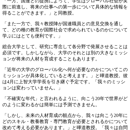
「一方、国連との提携によって、学生はグローバル社会が実
際に前進し、将来の仕事への第一歩について具体的な情報を
得ることができます。」と同教授。
「また一方で、我々教授陣が国連職員との意見交換を通し
て、どの種の教育が国際社会で求められているのかについて
学ぶにはとても便利です。」
総合大学として、研究に専念して各分野で発展させることは
必須です。しかしながら、大学のそれとは別の大きなミッシ
ョンが将来の人材を育成することもあります。
「近年の大学のグローバル化へ何が必要なのかについてこの
ミッションが具体化していると考えます。」と曄道教授。彼
は4月に上智大学学長を引き継ぐ予定です。「我々のミッシ
ョンは変わっていません。」
「不確実な年代」と言われるように、向こう20年で世界がど
のように変わるかは簡単には予測できません。
「しかし、未来の人材育成の観点から、我々は向こう20年に
どのスキル・教養教育・専門教育が必要とされるかについて
改めて考える必要があります。」と曄道教授。「我々は自問