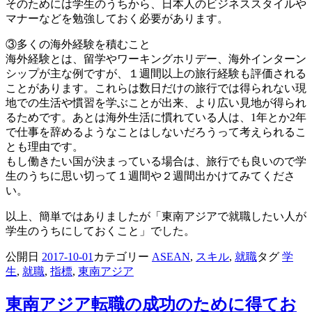
そのためには学生のうちから、日本人のビジネススタイルや
マナーなどを勉強しておく必要があります。
③多くの海外経験を積むこと
海外経験とは、留学やワーキングホリデー、海外インターン
シップが主な例ですが、１週間以上の旅行経験も評価される
ことがあります。これらは数日だけの旅行では得られない現
地での生活や慣習を学ぶことが出来、より広い見地が得られ
るためです。あとは海外生活に慣れている人は、1年とか2年
で仕事を辞めるようなことはしないだろうって考えられるこ
とも理由です。
もし働きたい国が決まっている場合は、旅行でも良いので学
生のうちに思い切って１週間や２週間出かけてみてくださ
い。
以上、簡単ではありましたが「東南アジアで就職したい人が
学生のうちにしておくこと」でした。
公開日
2017-10-01
カテゴリー
ASEAN
,
スキル
,
就職
タグ
学
生
,
就職
,
指標
,
東南アジア
東南アジア転職の成功のために得てお