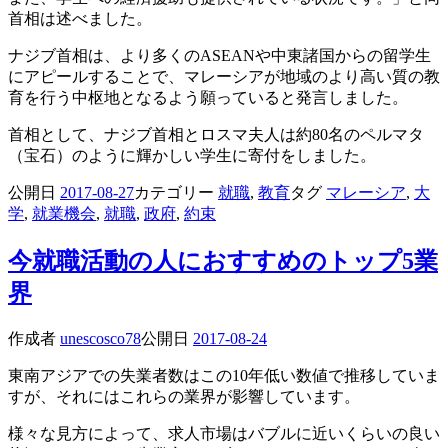
首相は述べました。
ナジブ首相は、より多くのASEANや中東諸国からの留学生
にアピールすることで、マレーシアが地域のより高い質の教
育を行う中枢地となるよう願っていると発言しました。
首相として、ナジブ首相とロスマ夫人は約80名のペルマタ
（宝石）のように輝かしい学生に寄付をしました。
公開日
2017-08-27
カテゴリー
就職
,
教育
タグ
マレーシア
,
大
学
,
就業機会
,
就職
,
政府
,
約束
今就職活動の人におすすめのトップ5業
界
作成者
unescosco78
公開日
2017-08-24
東南アジアでの失業者数はこの10年低い数値で推移していま
すが、それにはこれらの業界が影響しています。
様々な見方によって、求人市場はバブルに近いくらいの良い