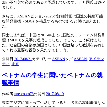
加が不可欠で必須であると認識しています。」と同氏は述べ
ました。
さらに、ASEANビジョン2025の詳細計画は国連の持続可能
な開発目標（SDGs)を補足するものであると付け加えまし
た。
同士によれば、中国は2015年までに国連のミレニアム開発目
標（MDGs)を見事に達成しました。そして、こう続けまし
た。連合国の会談参加国として、中国は培った教訓を共有し
てくれる重要な役割を果たすでしょう。
公開日
2017-08-21
カテゴリー
ASEAN
タグ
ASEAN
,
アイデン
ティ
,
未来
ベトナムの学生に聞いたベトナムの就
職事情
作成者
unescosco78
公開日
2017-08-19
東南アジアに関わって生活していると、各国の就職事情なん