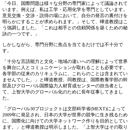
「今日、国際問題は様々な分野の専門家によって議論されて
います。例えば、私は工学・応用化学を専門としています。
意見交換・交渉・説得の場において、自分の発言の裏付けを
明らかにすることが求められます。」そして、曄道教授はこ
う強調しました。「これは相手との信頼関係を築くための秘
訣の一つです。」
しかしながら、専門分野に焦点を当てるだけでは不十分で
す。
「十分な言語能力と文化・地域の違いへの理解によって世界
を舞台に人とコミュニケーションが取れることも必要です。
各学部の従来のカリキュラムに、これらのことは含まれてい
ませんでした。」と曄道教授。同教授は、国際教養学部の幹
部及びグローバル国際協力人材育成センターの担当者とし
て、上智大学のグローバル化のために長年従事してきまし
た。
「グローバル30プロジェクトは文部科学省(MEXT)によって
2009年に発足され、日本の大学が世界の競争に生き残るため
に、国際化に向けての大学ネットワーク作りを目的としてい
ます。」と曄道教授は明示しました。「上智大学はその取り