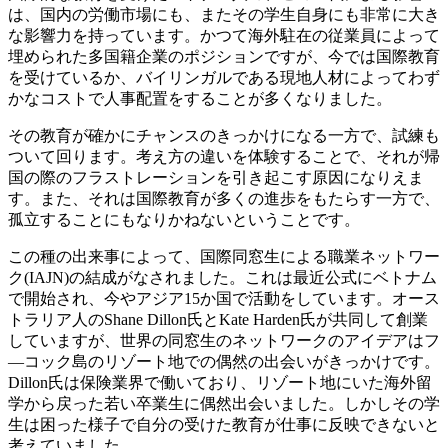
は、国内の労働市場にも、またその学生自身にも非常に大き
な影響力を持っています。かつて海外駐在の従業員によって
埋められた多国籍企業のポジションですが、今では国際教育
を受けているか、バイリンガルである現地人材によってわず
かなコストで人事配置をすることが多くなりました。
その教育が確かにチャンスのきっかけになる一方で、試練も
ついて回ります。考え方の違いを体験することで、それが帰
国の際のフラストレーションを引き起こす原因になりえま
す。また、それは国際教育が多くの進歩をもたらす一方で、
孤立することにもなりかねないということです。
この種の出来事によって、国際同窓生による職業ネットワー
ク(IAJN)の結成がなされました。これは最近公式にベトナム
で開始され、今やアジア15か国で活動をしています。オース
トラリア人のShane Dillon氏とKate Harden氏が共同して創業
していますが、世界の同窓生のネットワークのアイデアはフ
—コック島のリゾート地での偶然の出会いがきっかけです。
Dillon氏は保険業界で働いており、リゾート地にいた海外留
学から戻った若い卒業生に偶然出会いました。しかしその学
生は困った様子で自分の受けた教育が仕事に反映できないと
考えていました。