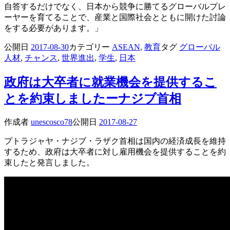
自答するだけでなく、日本から競争に勝てるグローバルプレ
ーヤーを育てることで、産業と国際社会とともに開けた討論
をする必要があります。」
公開日
2017-08-30
カテゴリー
ASEAN
,
教育
タグ
グローバル
人材
,
チャンス
,
世界進出
,
学生
,
日本
政府は大卒者に就業機会を提供するこ
とを約束しましたーナジブ首相
作成者
unescosco78
公開日
2017-08-27
プトラジャヤ・ナジブ・ラザク首相は国内の経済成長を維持
するため、政府は大卒者に対し雇用機会を提供することを約
束したと発言しました。