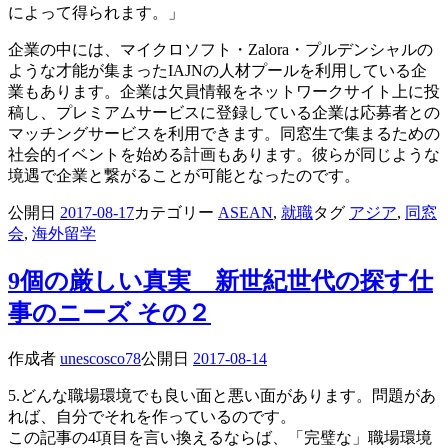
によって得られます。」
企業の中には、マイクロソフト・Zalora・プルデンシャルの
ような才能が集まったIAJNの人材プールを利用している企
業もあります。企業は欠員情報をネットワークサイト上に投
稿し、プレミアムサービスに登録している企業は応募者との
マッチングサービスを利用できます。同窓生で集まるための
社会的イベントを始める計画もあります。彼らが同じような
境遇で企業と繋がることが可能となったのです。
公開日
2017-08-17
カテゴリー
ASEAN
,
就職
タグ
アジア
,
同窓
会
,
海外留学
9個の厳しい真実 新世紀世代の探す仕
事のニーズ その２
作成者
unescosco78
公開日
2017-08-14
5.どんな職場環境でも良い面と悪い面があります。問題があ
れば、自分でそれを作っているのです。
この記事の4項目を言い換えるならば、「完璧な」職場環境