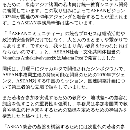
るために、東南アジア諸国の若者向け統一教育システム開発
に奮闘しています。この取り組みによってASEANビジョン
2025年が国連の2030年アジェンダと融合することが望まれま
す。こうASEAN事務局幹部は述べています。
「『ASEANコミュニティー』の統合プロセスは経済活動や
政治的安全保障だけではなく、人と人のまとまりや繋がりで
もあります。ですから、我々はより高い教育を行わなければ
ならないのです。」と、ASEAN社会・文化共同体担当の
Vongthep Arthakaivalvatee氏はJakarta Postで発言しました。
同氏は、月曜日にジャカルタで開催されたシンポジウムで、
ASEAN事務局主催の持続可能な開発のための2030年アジェ
ンダ、ASEAN対する中国のミッション、国連開発計画につ
いて第三者的な立場で話をしていました。
また若者が参加を実現するための教育や、地域差への寛容な
態度を促すことの重要性を強調し、事務局は参加者国間で教
育や学生の行き来をするための指標を定めるための枠組みを
構想したと述べました。
「ASEAN統合の基盤を構築するためには次世代の若者の参