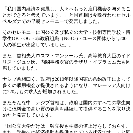
「私は国内経済を発展し、人々へもっと雇用機会を与えるこ
とができると考えています。」と同首相は今晩行われたセル
ペルダナでの早朝セレモニーで発言しました。
そのセレモニーに国公立及び私立の大学・技術専門学校・留
学生OB・OG・非政府組織（NGOs)・ユース団体から1,200
人の学生が出席していました。。
また、首相夫人ロスマ・マンソール氏、高等教育大臣のイド
リス・ジュソ氏、内閣事務次官のラザリ・イブラヒム氏も同
席していました。
ナジブ首相曰く、政府は2010年以降国家の条約改正によって
多くの雇用機会が提供されるようになり、マレーシア人向け
に220万もの求人が増加されました。
またそんな中、ナジブ首相は、政府は国内のすべての学生向
けに低料金で高い質の教育を継続して提供することを取り決
めたと発言しています。
「国公立大学だけは、独立後も学費の値上げをしておらず、
また、学生への経済援助も提供されている状況です。」と同