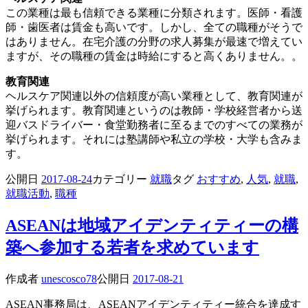
この業種は最も信頼できる業種に分類されます。医師・看護
師・歯医者は賃金も高いです。しかし、全ての職種がそうで
はありません。在宅介護の分野の求人募集が最速で増えてい
ますが、その職種の賃金は時給にすると高くありません。。
教育関連
ヘルスケア関連以外の信頼度が高い業種として、教育関連が
挙げられます。教育関連というのは教師・学校経営者から送
迎バスドライバー・食堂勤務者に至るまでのすべての業務が
挙げられます。それには塾講師や私立の学校・大学も含みま
す。
公開日
2017-08-24
カテゴリー
就職
タグ
おすすめ
,
人気
,
就職
,
就職活動
,
職種
ASEANは地域アイデンティティーの構
築へ参加する若者を求めています
作成者
unescosco78
公開日
2017-08-21
ASEAN事務局は、ASEANアイデンティティー統合を達成す