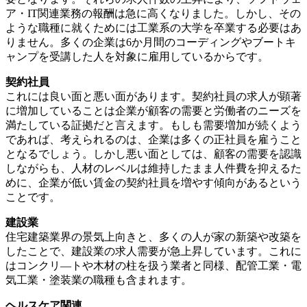
ア・IT関連業務の報酬は急に高くなりました。しかし、その
ような職種に就くためには工業系の大学を卒業する必要はあ
りません。多くの企業は6か月間のコーディングやブートキ
ャンプを受講した人を対象に雇用しているからです。
契約社員
これには良い面と悪い面があります。契約社員の求人が顕著
に増加していることは企業が顧客の需要と労働者のニーズを
満たしている証拠だと言えます。もしも需要増加が続くよう
であれば、考えられるのは、企業は多くの正社員を雇うこと
となるでしょう。しかし悪い面としては、顧客の需要を認識
しながらも、人材のレベルは維持したまま人件費を抑えるた
めに、企業が低い賃金の契約社員を増やす傾向があるという
ことです。
建設業
住宅建築業界の景気上向きと、多くの人が家の新築や改築を
したことで、建設業の求人需要が急上昇しています。これに
はコンクリ—トや木材の柱を扱う業者と同様、配管工業・電
気工業・塗装業の職種も含まれます。
ヘルスケア関連