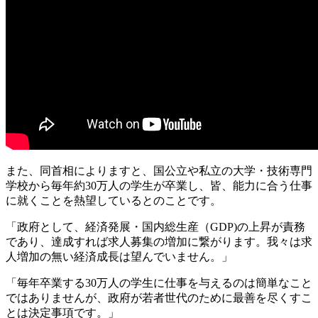
また、同首相によりますと、国公立や私立の大学・技術専門
学校から毎年約30万人の学生が卒業し、皆、能力に合う仕事
に就くことを熱望しているとのことです。
「政府として、経済発展・国内総生産（GDP)の上昇が責務
であり、達成すれば求人募集の増加に繋がります。我々は求
人増加の無い経済成長は望んでいません。」
「毎年卒業する30万人の学生に仕事を与えるのは簡単なこと
ではありませんが、政府が若者世代のために最善を尽くすこ
とは決定事項です。」