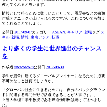
教えてくれると思います。
情報として得るために難しいこととして、履歴書などの書類
作成テクニックが上げられるのですが、これについても教え
てくれることでしょう。
公開日
2017-09-07
カテゴリー
ASEAN
,
キャリア
,
就職
タグ
ス
キル
,
就職
,
情報
,
東南アジア
,
転職
より多くの学生に世界進出のチャンス
を
作成者
unescosco78
公開日
2017-08-30
学生が競争に勝てるグローバルプレイヤーになるために必要
不可欠なことは何でしょうか。
「グローバル社会に生きるためには、自分のバックグラウン
ドに関連する専門分野で活躍できることが大事です。」
上智大学理工学部教授である曄道佳明氏は続けて述べまし
た。