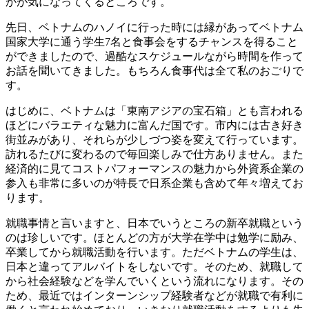
かが気になってくるところです。
先日、ベトナムのハノイに行った時には縁があってベトナム
国家大学に通う学生7名と食事会をするチャンスを得ること
ができましたので、過酷なスケジュールながら時間を作って
お話を聞いてきました。もちろん食事代は全て私のおごりで
す。
はじめに、ベトナムは「東南アジアの宝石箱」とも言われる
ほどにバラエティな魅力に富んだ国です。市内には古き好き
街並みがあり、それらが少しづつ姿を変えて行っています。
訪れるたびに変わるので毎回楽しみで仕方ありません。また
経済的に見てコストパフォーマンスの魅力から外資系企業の
参入も非常に多いのが特長で日系企業も含めて年々増えてお
ります。
就職事情と言いますと、日本でいうところの新卒就職という
のは珍しいです。ほとんどの方が大学在学中は勉学に励み、
卒業してから就職活動を行います。ただベトナムの学生は、
日本と違ってアルバイトをしないです。そのため、就職して
から社会経験などを学んでいくという流れになります。その
ため、最近ではインターンシップ経験者などが就職で有利に