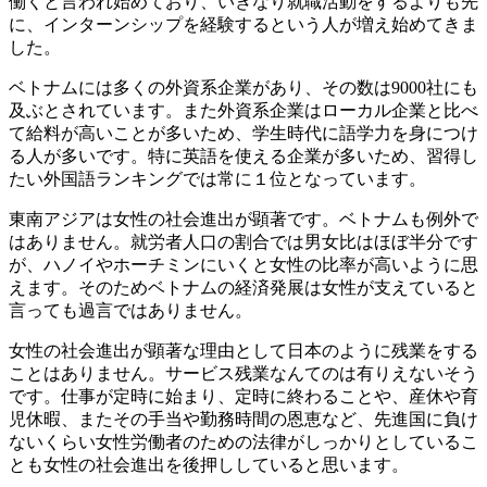
働くと言われ始めており、いきなり就職活動をするよりも先
に、インターンシップを経験するという人が増え始めてきま
した。
ベトナムには多くの外資系企業があり、その数は9000社にも
及ぶとされています。また外資系企業はローカル企業と比べ
て給料が高いことが多いため、学生時代に語学力を身につけ
る人が多いです。特に英語を使える企業が多いため、習得し
たい外国語ランキングでは常に１位となっています。
東南アジアは女性の社会進出が顕著です。ベトナムも例外で
はありません。就労者人口の割合では男女比はほぼ半分です
が、ハノイやホーチミンにいくと女性の比率が高いように思
えます。そのためベトナムの経済発展は女性が支えていると
言っても過言ではありません。
女性の社会進出が顕著な理由として日本のように残業をする
ことはありません。サービス残業なんてのは有りえないそう
です。仕事が定時に始まり、定時に終わることや、産休や育
児休暇、またその手当や勤務時間の恩恵など、先進国に負け
ないくらい女性労働者のための法律がしっかりとしているこ
とも女性の社会進出を後押ししていると思います。