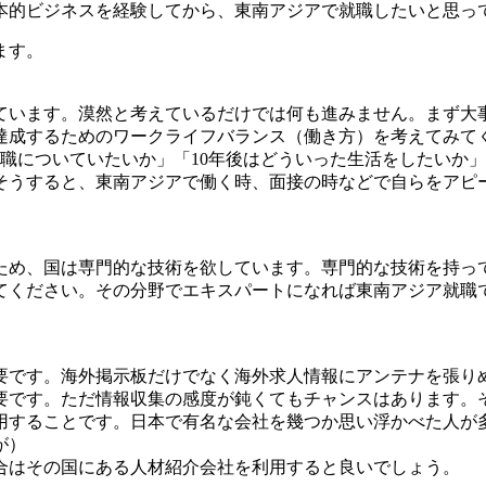
本的ビジネスを経験してから、東南アジアで就職したいと思っ
ます。
ています。漠然と考えているだけでは何も進みません。まず大
達成するためのワークライフバランス（働き方）を考えてみて
職についていたいか」「10年後はどういった生活をしたいか
そうすると、東南アジアで働く時、面接の時などで自らをアピ
ため、国は専門的な技術を欲しています。専門的な技術を持っ
てください。その分野でエキスパートになれば東南アジア就職
要です。海外掲示板だけでなく海外求人情報にアンテナを張り
要です。ただ情報収集の感度が鈍くてもチャンスはあります。
用することです。日本で有名な会社を幾つか思い浮かべた人が
が）
合はその国にある人材紹介会社を利用すると良いでしょう。