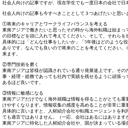
社会人向けの記事ですが、現在学生でも一度日本の会社で日
社会人向けの記事も今すべきこととして３つあげたいと思い
①将来のキャリアとワークライフバランスを考える
東南アジアで働きたいと思ったその時から海外転職は始まっ
の目標などを頭に入れて考えてください。そして、それらを
具体的には「どんな仕事をしたいか」「5年後はどのような役
ありです。なんでも良いので将来のことを考えてください。
来ます。
②専門技術を磨く
東南アジアは皆様が認識されている通り発展途上です。その
事・経理・総務であっても社内で実績を残せるように頑張っ
あるほど良いです。
③情報に敏感になる
東南アジアだけでなく海外就職は情報を得ることがとても重
けやすくなります。情報収集の感度を高めることが非常に重
具体的に言いますと、人材紹介会社や転職エージェントを利
ても過言ではありません。（一応、会社はあるにはあります
東南アジアに特化した人材紹介会社や、国が決まっている場