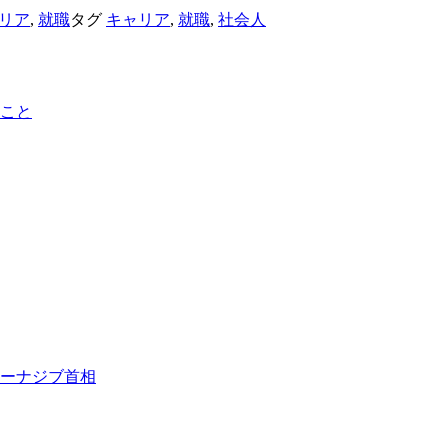
リア
,
就職
タグ
キャリア
,
就職
,
社会人
こと
ーナジブ首相