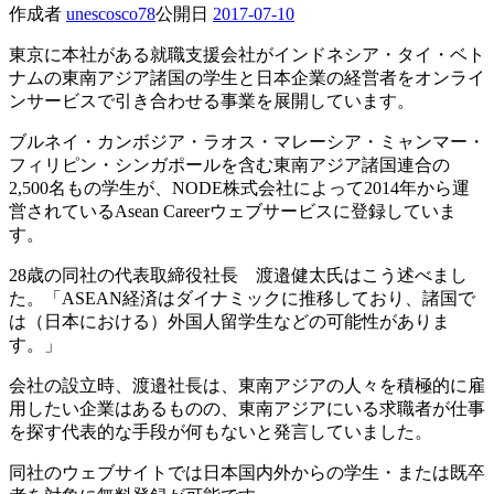
作成者
unescosco78
公開日
2017-07-10
東京に本社がある就職支援会社がインドネシア・タイ・ベト
ナムの東南アジア諸国の学生と日本企業の経営者をオンライ
ンサービスで引き合わせる事業を展開しています。
ブルネイ・カンボジア・ラオス・マレーシア・ミャンマー・
フィリピン・シンガポールを含む東南アジア諸国連合の
2,500名もの学生が、NODE株式会社によって2014年から運
営されているAsean Careerウェブサービスに登録していま
す。
28歳の同社の代表取締役社長 渡邉健太氏はこう述べまし
た。「ASEAN経済はダイナミックに推移しており、諸国で
は（日本における）外国人留学生などの可能性がありま
す。」
会社の設立時、渡邉社長は、東南アジアの人々を積極的に雇
用したい企業はあるものの、東南アジアにいる求職者が仕事
を探す代表的な手段が何もないと発言していました。
同社のウェブサイトでは日本国内外からの学生・または既卒