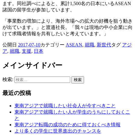
ます。同社調べによると、累計1,500名の日本にいるASEAN
諸国の留学生が参加しています、
「事業数の増加により、海外市場への拡大の好機を狙う動き
が出ています。」と渡邉社長。「我々は現地の中小企業に向
けて求職者情報を共有したいと考えています。」
公開日
2017-07-10
カテゴリー
ASEAN
,
就職
,
新世代
タグ
アジ
ア
,
就職
,
支援
,
日本
メインサイドバー
検索:
最近の投稿
東南アジアで就職したい社会人が今すべきこと
東南アジアで就職したい人が学生のうちにしておくこ
と
東南アジア転職の成功のために得ておくべき情報
より多くの学生に世界進出のチャンスを