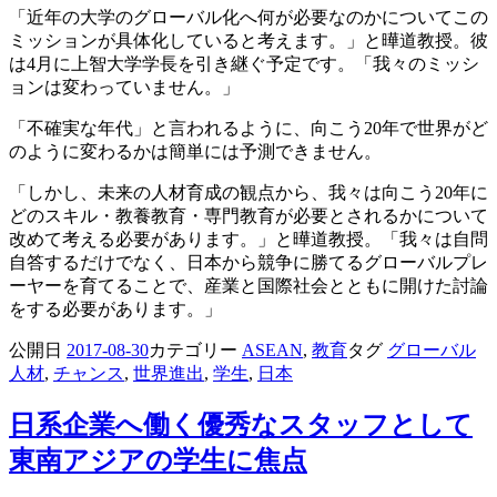
「近年の大学のグローバル化へ何が必要なのかについてこの
ミッションが具体化していると考えます。」と曄道教授。彼
は4月に上智大学学長を引き継ぐ予定です。「我々のミッシ
ョンは変わっていません。」
「不確実な年代」と言われるように、向こう20年で世界がど
のように変わるかは簡単には予測できません。
「しかし、未来の人材育成の観点から、我々は向こう20年に
どのスキル・教養教育・専門教育が必要とされるかについて
改めて考える必要があります。」と曄道教授。「我々は自問
自答するだけでなく、日本から競争に勝てるグローバルプレ
ーヤーを育てることで、産業と国際社会とともに開けた討論
をする必要があります。」
公開日
2017-08-30
カテゴリー
ASEAN
,
教育
タグ
グローバル
人材
,
チャンス
,
世界進出
,
学生
,
日本
日系企業へ働く優秀なスタッフとして
東南アジアの学生に焦点