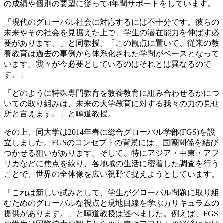
の成績や個別の要望に従って4年間サポートをしています。
「現代のグローバル社会に対応するには不十分です。彼らの
未来やその社会を見据えた上で、学生の潜在能力を伸ばす必
要があります。」と同教授。「この観点に置いて、従来の教
養教育は過去の事例から体系化された学問がベースとなって
います。我々が今必要としているのはそれとは異なるので
す。」
「どのように特殊専門教育を教養教育に組み合わせるかにつ
いての取り組みは、未来の大学教育に対する我々の力の見せ
所と言えます。」と曄道教授。
その上、同大学は2014年春に総合グローバル学部(FGS)を設
立しました。FGSのコンセプトの背景には、国際関係を結び
つかせる狙いがあります。そして、特にアジア・中東・アフ
リカなどに焦点を絞り、各地域の生活に密着した調査を行う
ことで、世界の全体像を広い視野で捉えようとしています。
「これは新しい試みとして、学生がグローバル問題に取り組
むためのグローバルな視点と現地目線を学ぶカリキュラムの
提供があります。」と曄道教授は述べました。例えば、FGS