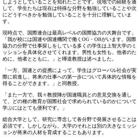
しようとしていることを知れたことです。現地での経験を通
して、学生たちは現在は特殊な分野を勉強していることや次
にどうすべきかを勉強していることを十分に理解していま
す。
現時点で、国際連合は最高レベルの国際協力の大舞台です。
「我が校には国連や国連機関で働くOG・OBがいます。国際
協力の分野で仕事探しをしている多くの学生は上智大学のミ
ッションを具体化させてくれます。男性も女性も、他者のた
めに、他者とともに。」と曄道教授は述べました。
「一方、国連との提携によって、学生はグローバル社会が実
際に前進し、将来の仕事への第一歩について具体的な情報を
得ることができます。」と同教授。
「また一方で、我々教授陣が国連職員との意見交換を通し
て、どの種の教育が国際社会で求められているのかについて
学ぶにはとても便利です。」
総合大学として、研究に専念して各分野で発展させることは
必須です。しかしながら、大学のそれとは別の大きなミッシ
ョンが将来の人材を育成することもあります。