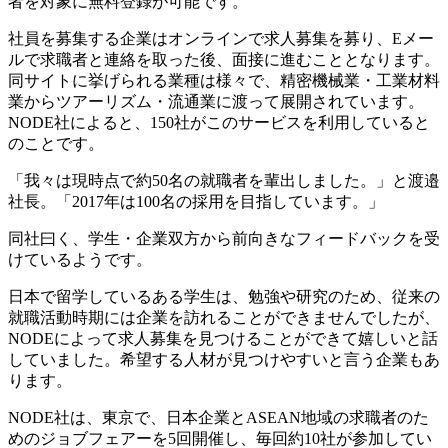
者を対象に無料登録が可能です。
社員を募集する企業はオンラインで求人募集を募り、Eメー
ルで求職者と連絡を取った後、面接に進むこととなります。
同サイトに挙げられる業種は様々で、精密機械業・工業材料
業からツアーリズム・流通業に渡って展開されています。
NODE社によると、150社がこのサービスを利用していると
のことです。
「我々は現時点で約50名の就職者を輩出しました。」と渡邉
社長。「2017年は100名の採用を目指しています。」
同社曰く、学生・企業双方から前向きなフィードバックを受
けているようです。
日本で留学しているある学生は、勉強や研究のため、従来の
就職活動時期には企業を訪れることができませんでしたが、
NODEによって求人募集を見つけることができて嬉しいと話
していました。希望する人材が見つけやすいと言う企業もあ
ります。
NODE社は、東京で、日本企業とASEAN地域の求職者のた
めのジョブフェアーを5回開催し、毎回約10社が参加してい