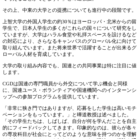
その上、中東の大学との提携についても進行中の段階です。
上智大学の外国人学生の約30％はヨーロッパ・北米からの留
学生で、日本人学生の多くがこれらの国々について研究をし
ていますが、大学はハラル食堂や礼拝スペースを設けるなど
の対応により、さらなるキャンパスのグローバル化に向けて
取り組んでいます。また将来世界で活躍することが出来るグ
ローバル人材を育成しています。
大学の取り組み内容でも、国連との共同事業は特に注目に値
します。
CGDは国連の専門職員から外交について学ぶ機会と同様
に、国連ユース・ボランティアや国連機関へのインターンシ
ップへの参加プログラムを提供しています。
「非常に狭き門ではありますが、応募をした学生は高いモチ
ベーションをもっています。」と曄道教授は述べました。
「その学生たちは、しばしば、自分が何を学んだことを自主
的にフィードバックしてきます。印象的なのは、彼らが各々
の専攻科目が社会にとってどのような意味を持つのかを理解