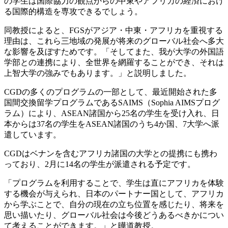
の学生は国際協力の観点からの中東やアフリカの経済におけ
る国際的構造を専攻できるでしょう。
同教授によると、FGSがアジア・中東・アフリカを重視する
理由は、これら三地域の発展が将来のグローバル社会へ多大
な影響を及ぼすためです。「そしてまた、我が大学の外国語
学部との連携により、全世界を網羅することができ、それは
上智大学の強みでもあります。」と説明しました。
CGDの多くのプログラムの一部として、最近開始された多
国間交換留学プログラムであるSAIMS（Sophia AIMSプログ
ラム）により、ASEAN諸国から25名の学生を受け入れ、日
本からは37名の学生をASEAN諸国のうち4か国、7大学へ派
遣しています。
CGDはベナンを含むアフリカ諸国の大学との提携にも携わ
っており、2月に14名の学生が派遣される予定です。
「プログラムを利用することで、学生は直にアフリカを体験
する機会が与えられ、日本のパートナー国として、アフリカ
から学ぶことで、自分の現在の立ち位置を感じたり、将来を
思い描いたり、グローバル社会は今後どうあるべきかについ
て考えることができます。」と曄道教授。