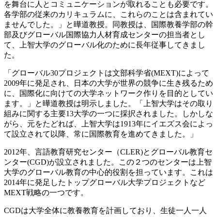
を舞台に人とコミュニケーションが取れることも必要です。
各学部の従来のカリキュラムに、これらのことは含まれてい
ませんでした。」と曄道教授。同教授は、国際教養学部の幹
部及びグローバル国際協力人材育成センターの担当者とし
て、上智大学のグローバル化のために長年従事してきまし
た。
「グローバル30プロジェクトは文部科学省(MEXT)によって
2009年に発足され、日本の大学が世界の競争に生き残るため
に、国際化に向けての大学ネットワーク作りを目的としてい
ます。」と曄道教授は明示しました。「上智大学はその取り
組みに関する主要13大学の一つに採択されました。しかしな
がら、元をたどれば、上智大学は1913年にイエズス会によっ
て設立されて以降、常に国際教育を進めてきました。」
2012年、言語教育研究センター（CLER)とグローバル教育セ
ンター(CGD)が設立されました。この２つのセンターは上智
大学のグローバル教育の中心的役割を担っています。これは
2014年に発足したトップグローバル大学プロジェクトなど
MEXT戦略の一つです。
CGDは大学全体に教養教育を計画しており、生徒一人一人