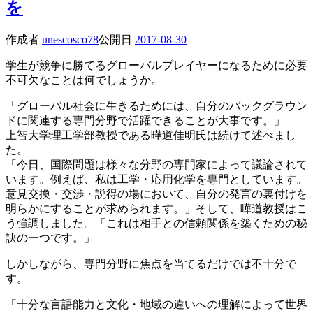
を
作成者
unescosco78
公開日
2017-08-30
学生が競争に勝てるグローバルプレイヤーになるために必要
不可欠なことは何でしょうか。
「グローバル社会に生きるためには、自分のバックグラウン
ドに関連する専門分野で活躍できることが大事です。」
上智大学理工学部教授である曄道佳明氏は続けて述べまし
た。
「今日、国際問題は様々な分野の専門家によって議論されて
います。例えば、私は工学・応用化学を専門としています。
意見交換・交渉・説得の場において、自分の発言の裏付けを
明らかにすることが求められます。」そして、曄道教授はこ
う強調しました。「これは相手との信頼関係を築くための秘
訣の一つです。」
しかしながら、専門分野に焦点を当てるだけでは不十分で
す。
「十分な言語能力と文化・地域の違いへの理解によって世界