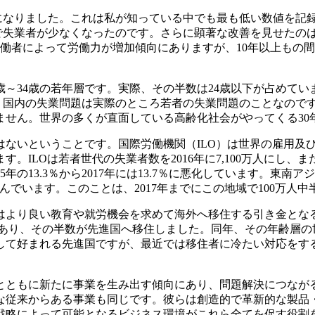
トになりました。これは私が知っている中でも最も低い数値を記録
たことで失業者が少なくなったのです。さらに顕著な改善を見せた
の労働者によって労働力が増加傾向にありますが、10年以上も
歳～34歳の若年層です。実際、その半数は24歳以下が占めてい
まり、国内の失業問題は実際のところ若者の失業問題のことなの
ません。世界の多くが直面している高齢化社会がやってくる30
ないということです。国際労働機関（ILO）は世界の雇用及び
ILOは若者世代の失業者数を2016年に7,100万人にし、
の13.3％から2017年には13.7％に悪化しています。東南アジ
は見込んでいます。このことは、2017年までにこの地域で100
より良い教育や就労機会を求めて海外へ移住する引き金となるで
9歳であり、その半数が先進国へ移住しました。同年、その年齢層
して好まれる先進国ですが、最近では移住者に冷たい対応をす
とともに新たに事業を生み出す傾向にあり、問題解決につなが
な従来からある事業も同じです。彼らは創造的で革新的な製品
戦略によって可能となるビジネス環境がこれら全てを促す役割