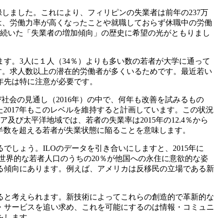
しました。これにより、フィリピンの失業者は前年の237万
のは、労働力率が高くなったことや就職しておらず休職中の労働
の間続いた「失業者の増加傾向」の歴史に希望の光がともりまし
ます。3人に１人（34％）よりも多い数の若者が大学に通って
です。求人数以上の潜在的労働者が多くいるためです。最近若い
年先は特に注意が必要です。
社会の見通し（2016年）の中で、何年も改善を試みるもの
また2017年もこのレベルを維持すると計画しています。この状況
ア及び太平洋地域では、若者の失業率は2015年の12.4％から
万人中半数を超える若者が失業状態に陥ることを意味します。
しょう。ILOのデータを引き合いにしますと、2015年に
の世界的な若者人口のうちの20％が他国への永住に意欲的な姿
る傾向にあります。例えば、アメリカは反移民の立場である新
ると考えられます。新技術によってこれらの創造的で革新的な
・サービスを追い求め、これを可能にするのは情報・コミュニ
をします。