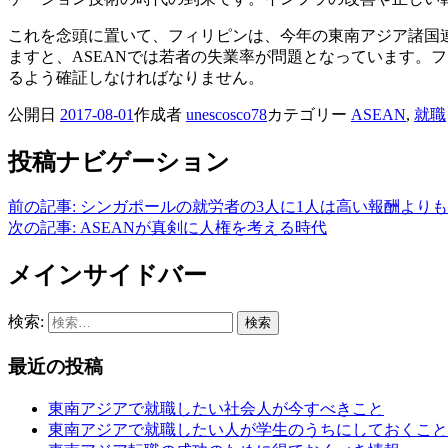
これを念頭に置いて、フィリピンは、今年の東南アジア諸国
ますと、ASEANでは若者の失業率が問題となっています。
るよう確証しなければなりません。
公開日
2017-08-01
作成者
unescosco78
カテゴリー
ASEAN
,
就職
投稿ナビゲーション
前の記事:
シンガポールの就労者の3人に1人は高い報酬より
次の記事:
ASEANが真剣に人権を考える時代
メインサイドバー
検索:
最近の投稿
東南アジアで就職したい社会人が今すべきこと
東南アジアで就職したい人が学生のうちにしておくこと