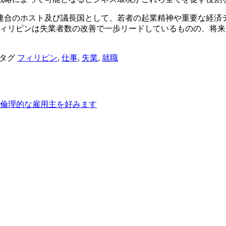
連合のホスト及び議長国として、若者の起業精神や重要な経済
フィリピンは失業者数の改善で一歩リードしているものの、将
タグ
フィリピン
,
仕事
,
失業
,
就職
も倫理的な雇用主を好みます