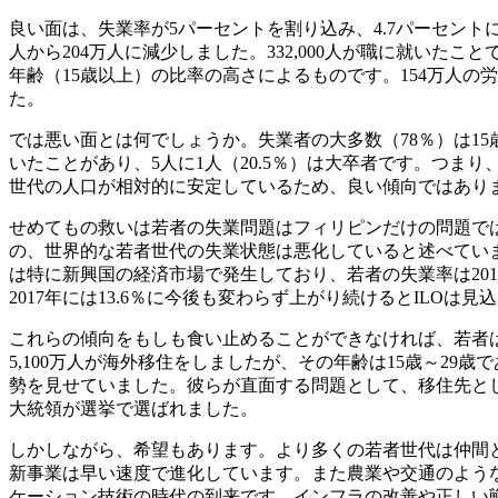
良い面は、失業率が5パーセントを割り込み、4.7パーセン
人から204万人に減少しました。332,000人が職に就い
年齢（15歳以上）の比率の高さによるものです。154万人
た。
では悪い面とは何でしょうか。失業者の大多数（78％）は15
いたことがあり、5人に1人（20.5％）は大卒者です。つ
世代の人口が相対的に安定しているため、良い傾向ではあり
せめてもの救いは若者の失業問題はフィリピンだけの問題では
の、世界的な若者世代の失業状態は悪化していると述べています。
は特に新興国の経済市場で発生しており、若者の失業率は2015年
2017年には13.6％に今後も変わらず上がり続けるとILO
これらの傾向をもしも食い止めることができなければ、若者は
5,100万人が海外移住をしましたが、その年齢は15歳～2
勢を見せていました。彼らが直面する問題として、移住先と
大統領が選挙で選ばれました。
しかしながら、希望もあります。より多くの若者世代は仲間
新事業は早い速度で進化しています。また農業や交通のよう
ケーション技術の時代の到来です。インフラの改善や正しい